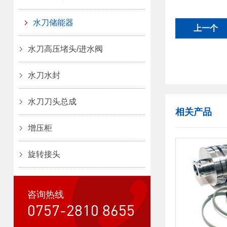
水刀储能器
上一个
水刀高压堵头/进水阀
水刀水封
水刀刀头总成
相关产品
增压柜
旋转接头
咨询热线
0757-2810 8655