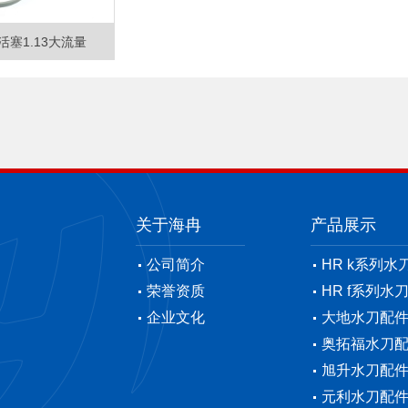
压活塞1.13大流量
关于海冉
产品展示
公司简介
HR k系列水
荣誉资质
HR f系列水
企业文化
大地水刀配
奥拓福水刀
旭升水刀配
元利水刀配