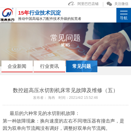
阿里巴巴店铺
关注微信
15年
行业技术沉淀
导航
推动中国高端水刀配件技术升级的拓荒者
常见问题
NEWS
企业新闻
行业资讯
常见问题
数控超高压水切割机床常见故障及维修（五）
发布者： 海冉 时间：2021/4/2 15:52:46
最后的六种常见的水切割机故障：
第一种故障现象：换向速度的左右不同增压器有撞击声，是
因为双单向节流阀没有调好，调整好双单向节流阀。