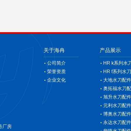
关于海冉
产品展示
公司简介
HR k系列水
荣誉资质
HR f系列水
企业文化
大地水刀配
奥拓福水刀
旭升水刀配
元利水刀配
博奥水刀配
永达水刀配
号厂房
华臻水刀配